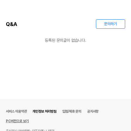
Q&A
문의하기
등록된 문의글이 없습니다.
서비스 이용약관
개인정보 처리방침
입점/제휴 문의
공지사항
PC버전으로 보기
주식회사 어바웃펫
대표자명 : 나옥귀