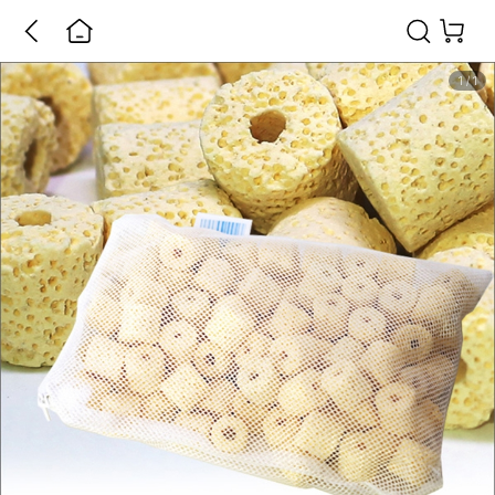
1
/
1