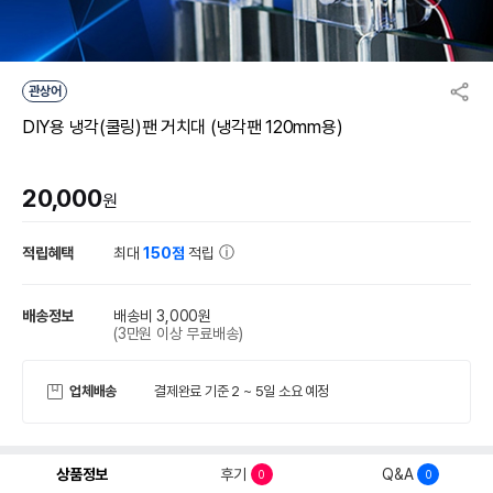
관상어
DIY용 냉각(쿨링)팬 거치대 (냉각팬 120mm용)
20,000
원
적립혜택
최대
150점
적립
배송정보
배송비 3,000원
(3만원 이상 무료배송)
업체배송
결제완료 기준 2 ~ 5일 소요 예정
상품정보
후기
Q&A
0
0