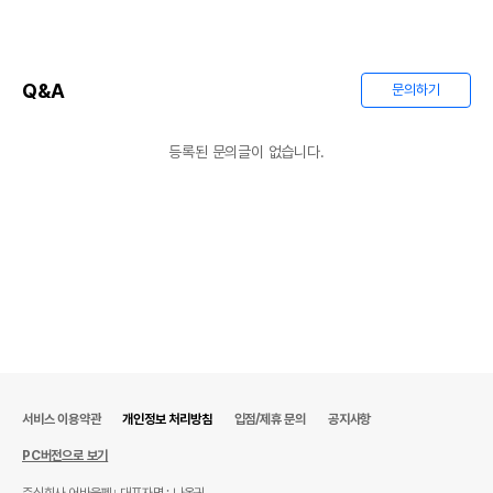
Q&A
문의하기
등록된 문의글이 없습니다.
서비스 이용약관
개인정보 처리방침
입점/제휴 문의
공지사항
PC버전으로 보기
주식회사 어바웃펫
대표자명 : 나옥귀