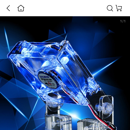
1
/
1