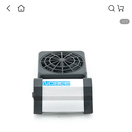
1
/
1