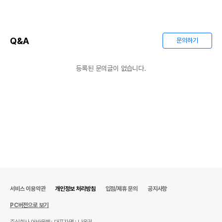
Q&A
문의하기
등록된 문의글이 없습니다.
서비스 이용약관
개인정보 처리방침
입점/제휴 문의
공지사항
PC버전으로 보기
주식회사 어바웃펫
대표자명 : 나옥귀