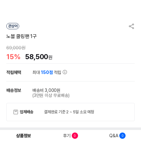
관상어
노블 쿨링팬 1구
69,000원
15%
58,500
원
적립혜택
최대
150점
적립
배송정보
배송비 3,000원
(3만원 이상 무료배송)
업체배송
결제완료 기준 2 ~ 5일 소요 예정
상품정보
후기
Q&A
0
0