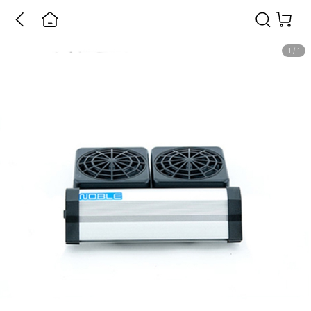
1
/
1