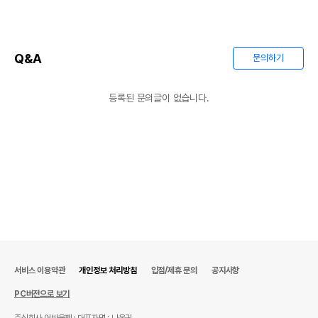
Q&A
문의하기
등록된 문의글이 없습니다.
서비스 이용약관
개인정보 처리방침
입점/제휴 문의
공지사항
PC버전으로 보기
주식회사 어바웃펫
대표자명 : 나옥귀