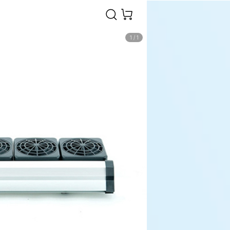
1
/
1