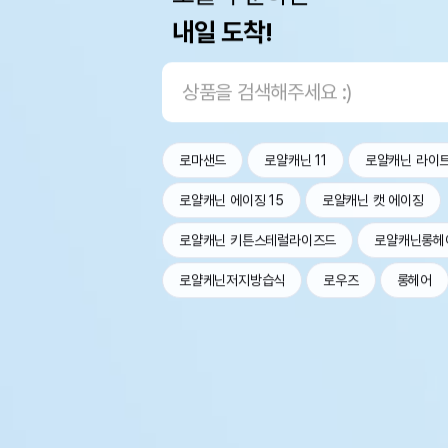
내일 도착!
로마샌드
로얄캐닌 11
로얄캐닌 라이
로얄캐닌 에이징 15
로얄캐닌 캣 에이징
로얄캐닌 키튼스테럴라이즈드
로얄캐닌롱헤
로얄케닌저지방습식
로우즈
롱헤어