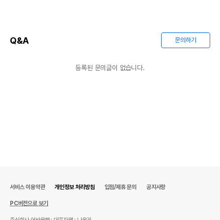
Q&A
문의하기
등록된 문의글이 없습니다.
서비스 이용약관
개인정보 처리방침
입점/제휴 문의
공지사항
PC버전으로 보기
주식회사 어바웃펫
대표자명 : 나옥귀