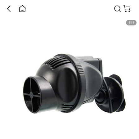
1
/
1