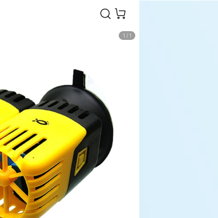
1
/
1