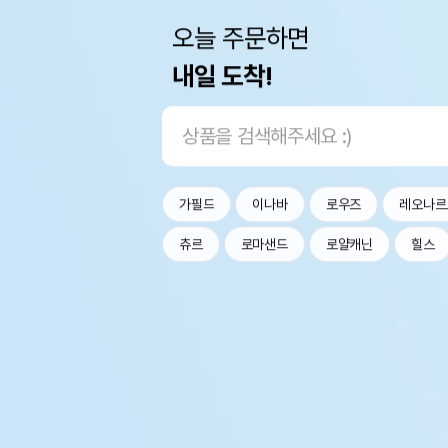
오늘 주문하면
내일 도착!
가필드
이나바
로우즈
레오나르
츄르
로마샌드
로얄캐닌
힐스