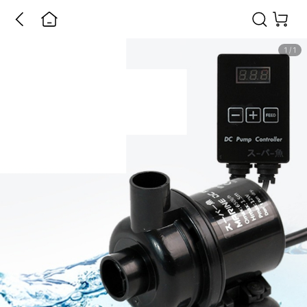
1
/
1