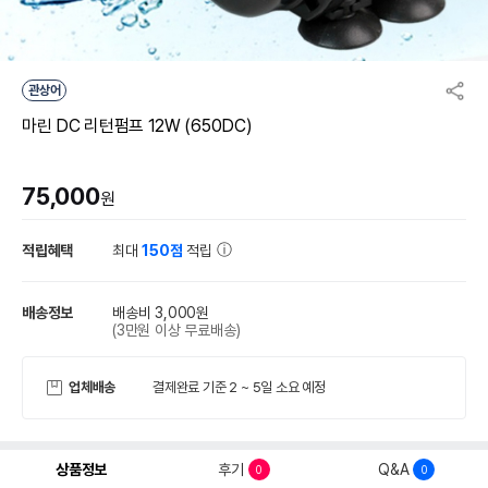
관상어
마린 DC 리턴펌프 12W (650DC)
75,000
원
적립혜택
최대
150점
적립
배송정보
배송비 3,000원
(3만원 이상 무료배송)
업체배송
결제완료 기준 2 ~ 5일 소요 예정
상품정보
후기
Q&A
0
0