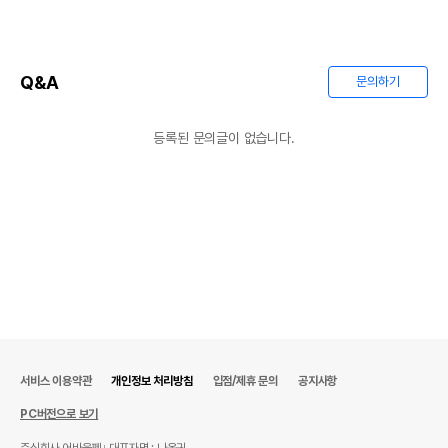
Q&A
문의하기
등록된 문의글이 없습니다.
서비스 이용약관
개인정보 처리방침
입점/제휴 문의
공지사항
PC버전으로 보기
주식회사 어바웃펫
대표자명 : 나옥귀