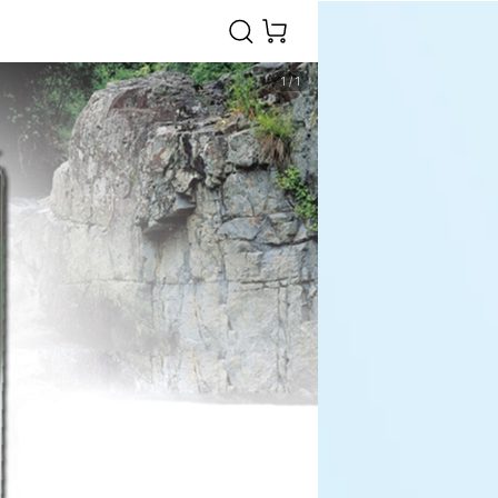
1
/
1