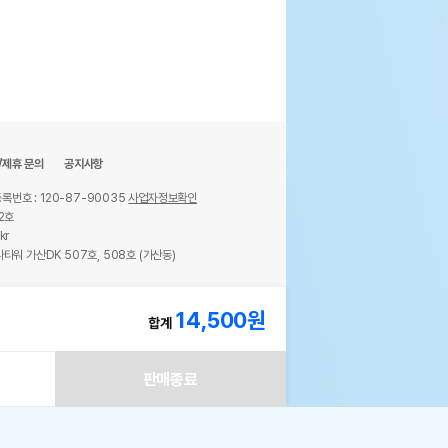
/제휴 문의
공지사항
록번호 : 120-87-90035
사업자정보확인
2호
kr
타워 가산DK 507호, 508호 (가산동)
ights reserved.
14,500
원
합계
상세설명 참조
판매종료
상세설명 참조
!