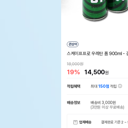
관상어
스케이프프로 우레탄 폼 900ml -
18,000원
19%
14,500
원
적립혜택
최대
150점
적립
배송정보
배송비 3,000원
(3만원 이상 무료배송)
업체배송
결제완료 기준 2 ~