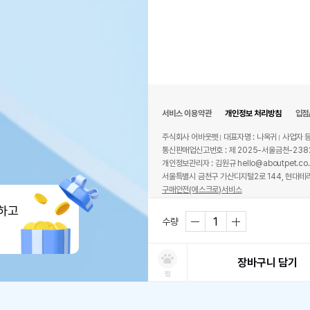
서비스 이용약관
개인정보 처리방침
입점
주식회사 어바웃펫
대표자명 : 나옥귀
사업자 등
통신판매업신고번호 : 제 2025-서울금천-238
개인정보관리자 : 김원규 hello@aboutpet.co.
서울특별시 금천구 가산디지털2로 144, 현대테라
구매안전(에스크로)서비스
© copyright (c) www.aboutpet.co.kr all r
하고
상품 필수 정보
수량
품명 및 모델명
상품
장바구니 담기
법에 의한 인증,허가 등을
찜
상품
받았음을 확인할수 있는 경우
그에 대한 사항
처방사료 주문 시 확인해주세요
쿠폰보기
적립혜택
취소/ 교환/ 환불
유통기한 임박 상품
최저가 도전 상품
AI검색
AI검색