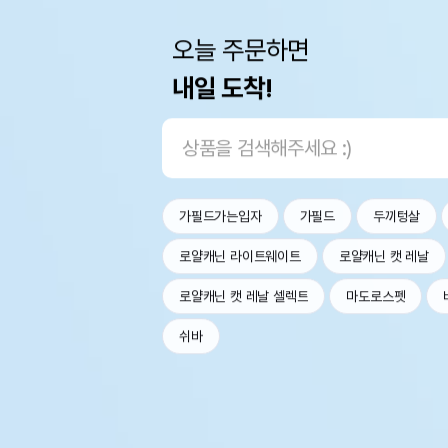
오늘 주문하면
내일 도착!
가필드가는입자
가필드
두끼텅살
로얄캐닌 라이트웨이트
로얄캐닌 캣 레날
로얄캐닌 캣 레날 셀렉트
마도로스펫
쉬바