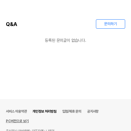
Q&A
문의하기
등록된 문의글이 없습니다.
서비스 이용약관
개인정보 처리방침
입점/제휴 문의
공지사항
PC버전으로 보기
주식회사 어바웃펫
대표자명 : 나옥귀