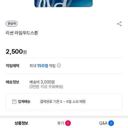
관상어
리썬 라임우드스톤
2,500
원
적립혜택
최대
150점
적립
배송정보
배송비 3,000원
(3만원 이상 무료배송)
업체배송
결제완료 기준 2 ~ 5일 소요 예정
상품정보
후기
Q&A
0
0