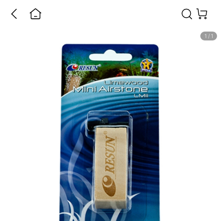
1
/
1