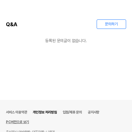
품명 및 모델명
상품상세설명 참조
법에 의한 인증,허가 등을
Q&A
문의하기
상품상세설명 참조
받았음을 확인할수 있는
경우 그에 대한 사항
등록된 문의글이 없습니다.
제조국 또는 원산지
상품상세설명 참조
제조자,수입품의 경우
상품상세설명 참조
수입자를 함께 표기
AS책임자와 전화번호
상품상세설명 참조
또는 소비자상담 관련
전화번호
유통기한이 최소 2026.12.07이거나 그
이후인 상품이 출고됩니다.
유통기한
단, 상품명에 유통기한 명시된 경우, 해당
유통기한을 따릅니다.
서비스 이용약관
개인정보 처리방침
입점/제휴 문의
공지사항
PC버전으로 보기
주식회사 어바웃펫
대표자명 : 나옥귀