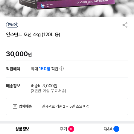
관상어
인스턴트 오션 4kg (120L 용)
30,000
원
적립혜택
최대
150점
적립
배송정보
배송비 3,000원
(3만원 이상 무료배송)
업체배송
결제완료 기준 2 ~ 5일 소요 예정
상품정보
후기
Q&A
0
0