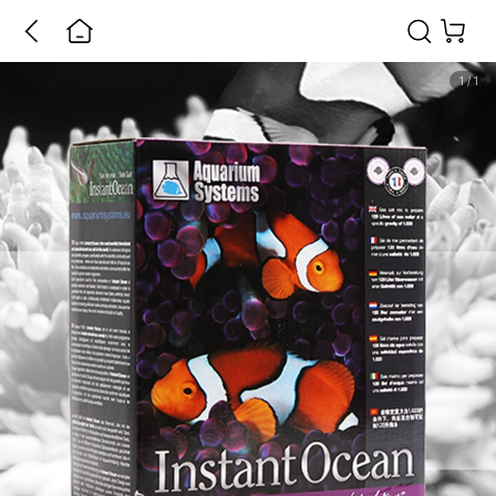
1
/
1