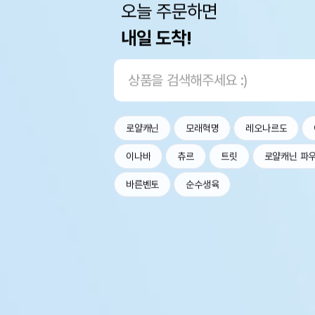
오늘 주문하면
내일 도착!
로얄캐닌
모래혁명
레오나르도
이나바
츄르
트릿
로얄캐닌 파
바른벤토
순수생육