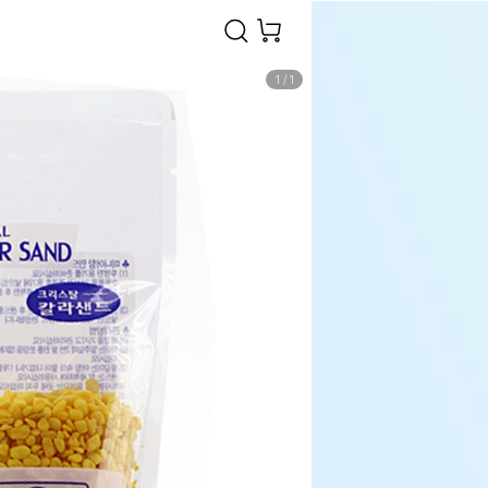
1
/
1