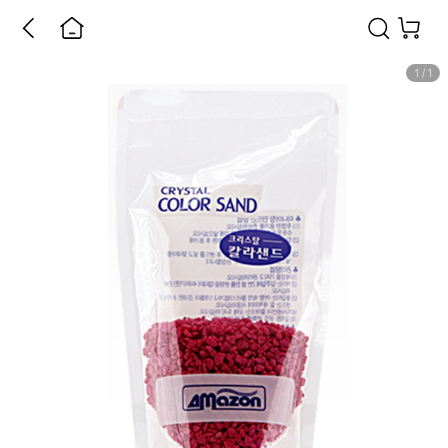
1
/
1