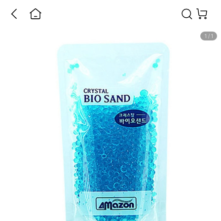
1
/
1