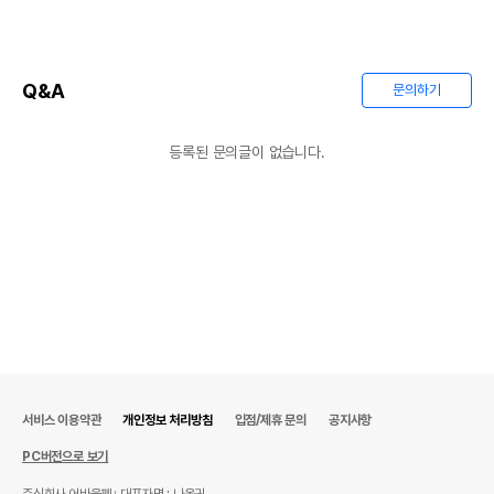
Q&A
문의하기
등록된 문의글이 없습니다.
서비스 이용약관
개인정보 처리방침
입점/제휴 문의
공지사항
PC버전으로 보기
주식회사 어바웃펫
대표자명 : 나옥귀