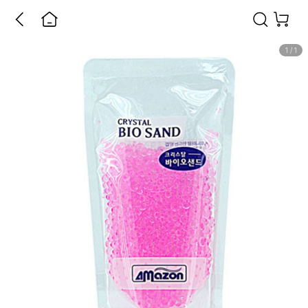
1
/
1