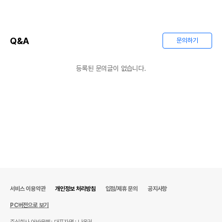
Q&A
문의하기
등록된 문의글이 없습니다.
서비스 이용약관
개인정보 처리방침
입점/제휴 문의
공지사항
PC버전으로 보기
주식회사 어바웃펫
대표자명 : 나옥귀