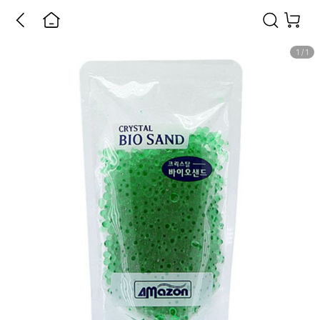
1
/
1