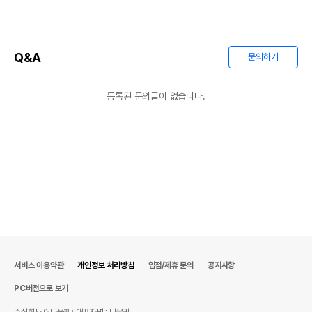
Q&A
문의하기
등록된 문의글이 없습니다.
서비스 이용약관
개인정보 처리방침
입점/제휴 문의
공지사항
PC버전으로 보기
주식회사 어바웃펫
대표자명 : 나옥귀