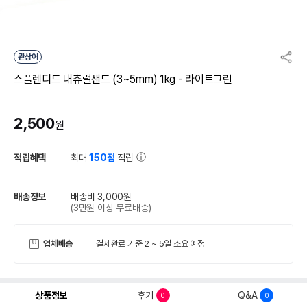
관상어
스플렌디드 내츄럴샌드 (3~5mm) 1kg - 라이트그린
2,500
원
적립혜택
최대
150점
적립
배송정보
배송비 3,000원
(3만원 이상 무료배송)
업체배송
결제완료 기준 2 ~ 5일 소요 예정
상품정보
후기
Q&A
0
0