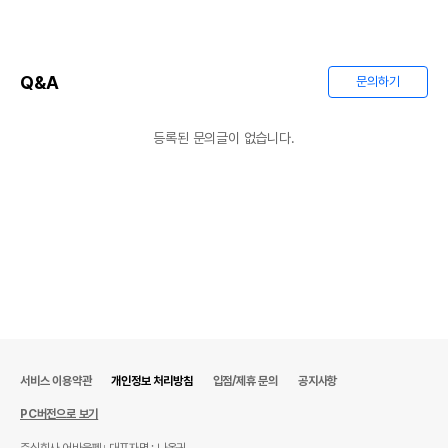
Q&A
문의하기
등록된 문의글이 없습니다.
서비스 이용약관
개인정보 처리방침
입점/제휴 문의
공지사항
PC버전으로 보기
주식회사 어바웃펫
대표자명 : 나옥귀