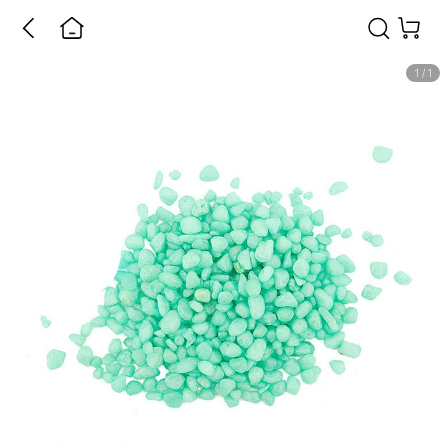
1
/
1