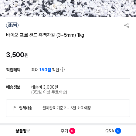
관상어
바이오 프로 샌드 흑백자갈 (3~5mm) 1kg
3,500
원
적립혜택
최대
150점
적립
배송정보
배송비 3,000원
(3만원 이상 무료배송)
업체배송
결제완료 기준 2 ~ 5일 소요 예정
상품정보
후기
Q&A
0
0