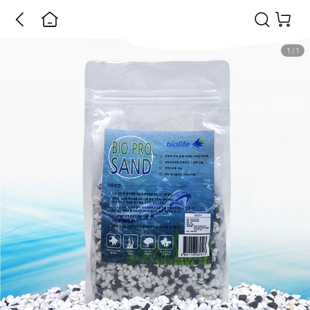
1
/
1