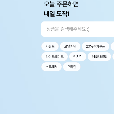
오늘 주문하면
내일 도착!
가필드
로얄캐닌
20%추가쿠폰
라이트웨이트
런치캔
레오나르도
스크래쳐
오라틴