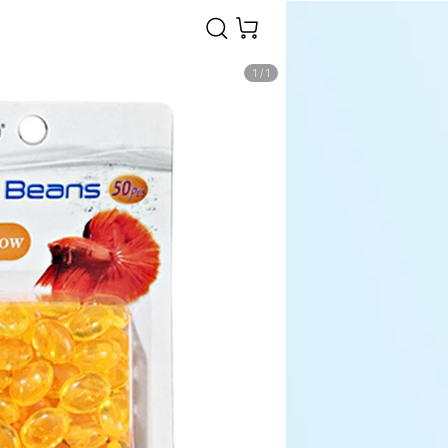
1
/
1