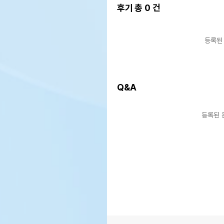
후기 총
0
건
등록된
Q&A
등록된 
상품 필수 정보
품명 및 모델명
상품
법에 의한 인증,허가 등을
상품
받았음을 확인할수 있는 경우
그에 대한 사항