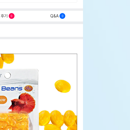
후기
Q&A
0
0