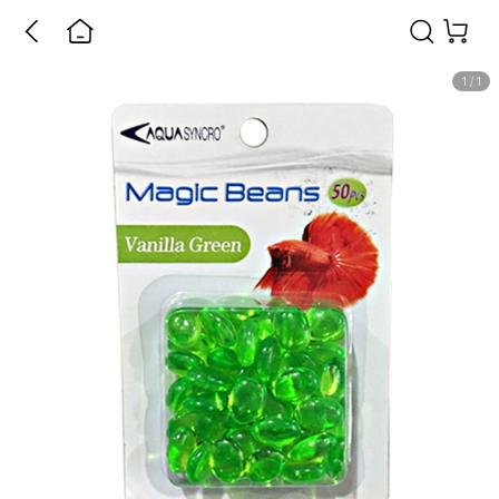
1
/
1