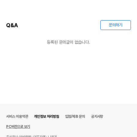
Q&A
문의하기
등록된 문의글이 없습니다.
상품 필수 정보
품명 및 모델명
상품상세설명 참조
법에 의한 인증,허가 등을
상품상세설명 참조
받았음을 확인할수 있는
경우 그에 대한 사항
제조국 또는 원산지
상품상세설명 참조
서비스 이용약관
개인정보 처리방침
입점/제휴 문의
공지사항
제조자,수입품의 경우
상품상세설명 참조
수입자를 함께 표기
PC버전으로 보기
AS책임자와 전화번호
주식회사 어바웃펫
대표자명 : 나옥귀