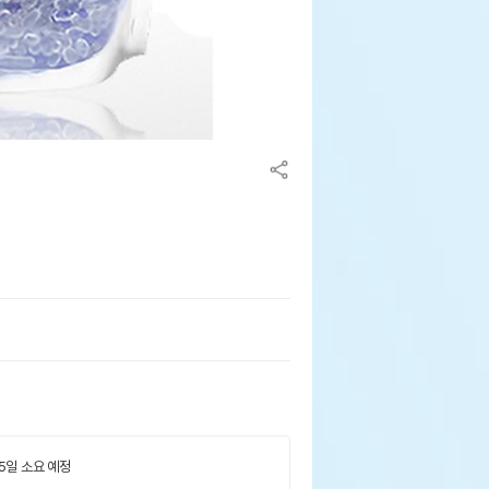
루
 5일 소요 예정