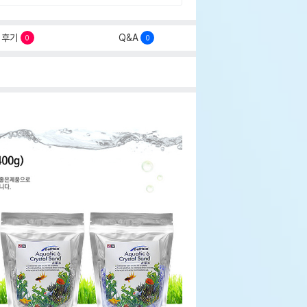
후기
Q&A
0
0