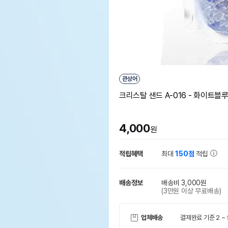
관상어
크리스탈 샌드 A-016 - 화이트블
4,000
원
적립혜택
최대
150점
적립
배송정보
배송비 3,000원
(3만원 이상 무료배송)
업체배송
결제완료 기준 2 ~