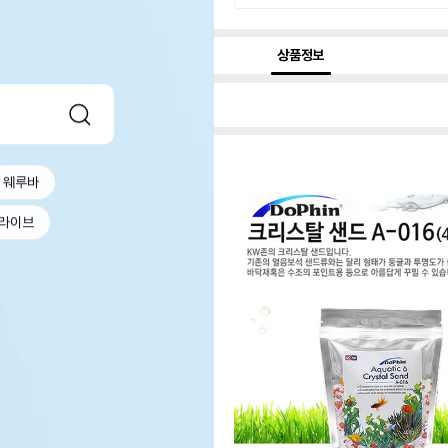
상품정보
웨루바
라이브