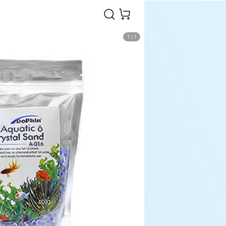
1
/
1