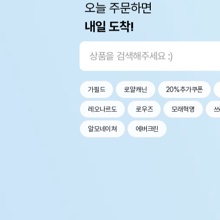
오늘 주문하면
내일 도착!
가필드
로얄캐닌
20%추가쿠폰
레오나르도
로우즈
모래혁명
쓰
알모네이쳐
에버크린