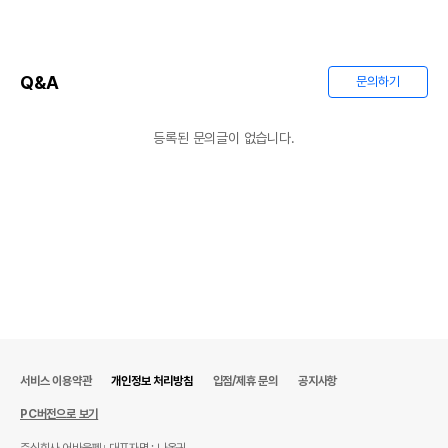
Q&A
문의하기
등록된 문의글이 없습니다.
서비스 이용약관
개인정보 처리방침
입점/제휴 문의
공지사항
PC버전으로 보기
주식회사 어바웃펫
대표자명 : 나옥귀