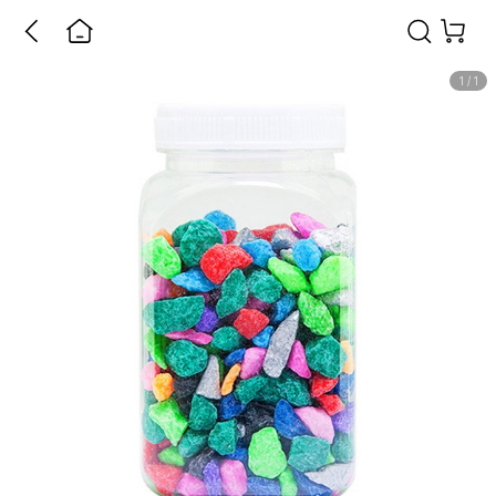
1
/
1