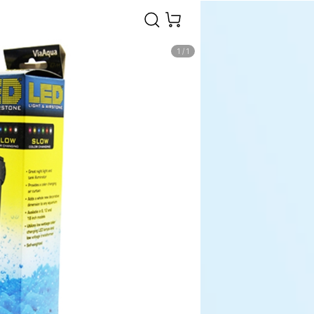
1
/
1