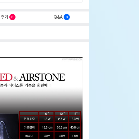
후기
Q&A
0
0