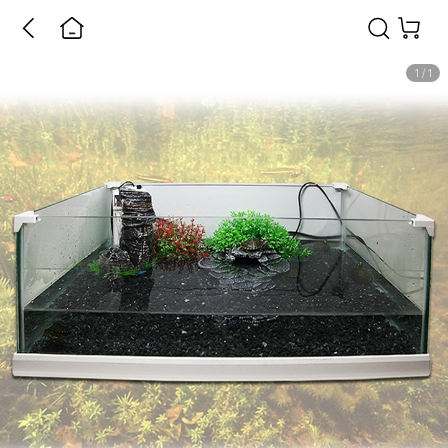
1
/
1