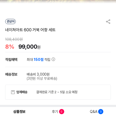
관상어
네이쳐아트 600 거북 어항 세트
108,400원
8%
99,000
원
적립혜택
최대
150점
적립
배송정보
배송비 3,000원
(3만원 이상 무료배송)
업체배송
결제완료 기준 2 ~ 5일 소요 예정
상품정보
후기
Q&A
0
0