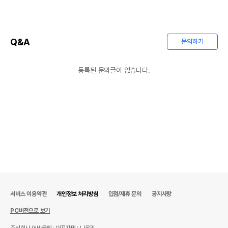
Q&A
문의하기
등록된 문의글이 없습니다.
서비스 이용약관
개인정보 처리방침
입점/제휴 문의
공지사항
PC버전으로 보기
주식회사 어바웃펫
대표자명 : 나옥귀