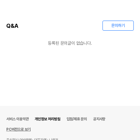
Q&A
문의하기
등록된 문의글이 없습니다.
서비스 이용약관
개인정보 처리방침
입점/제휴 문의
공지사항
PC버전으로 보기
주식회사 어바웃펫
대표자명 : 나옥귀