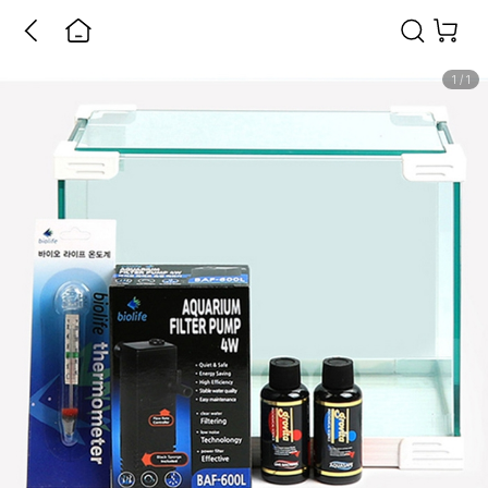
1
/
1