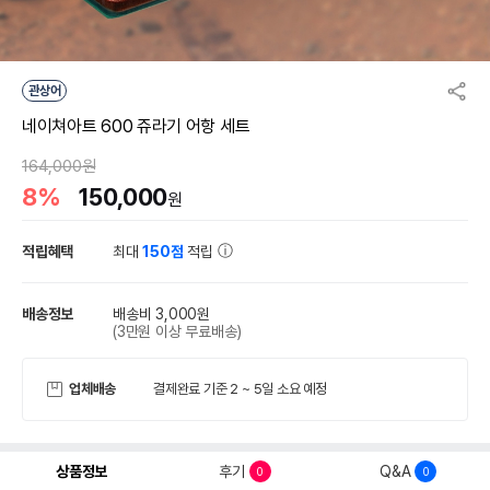
관상어
네이쳐아트 600 쥬라기 어항 세트
164,000원
8%
150,000
원
적립혜택
최대
150점
적립
배송정보
배송비 3,000원
(3만원 이상 무료배송)
업체배송
결제완료 기준 2 ~ 5일 소요 예정
상품정보
후기
Q&A
0
0