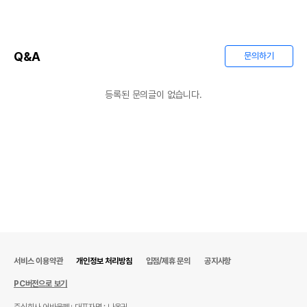
Q&A
문의하기
등록된 문의글이 없습니다.
서비스 이용약관
개인정보 처리방침
입점/제휴 문의
공지사항
PC버전으로 보기
주식회사 어바웃펫
대표자명 : 나옥귀