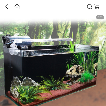
1
/
1