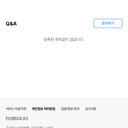
Q&A
문의하기
등록된 문의글이 없습니다.
서비스 이용약관
개인정보 처리방침
입점/제휴 문의
공지사항
PC버전으로 보기
주식회사 어바웃펫
대표자명 : 나옥귀