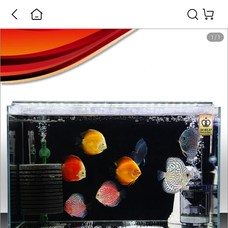
1
/
1