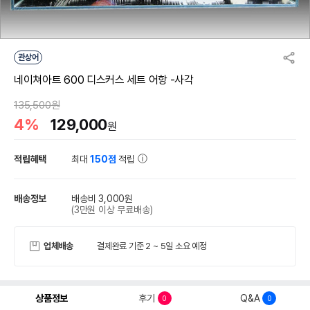
관상어
네이쳐아트 600 디스커스 세트 어항 -사각
135,500원
4%
129,000
원
적립혜택
최대
150점
적립
배송정보
배송비 3,000원
(3만원 이상 무료배송)
업체배송
결제완료 기준 2 ~ 5일 소요 예정
상품정보
후기
Q&A
0
0