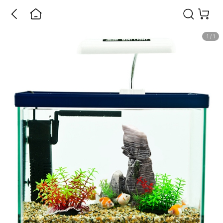
1
/
1