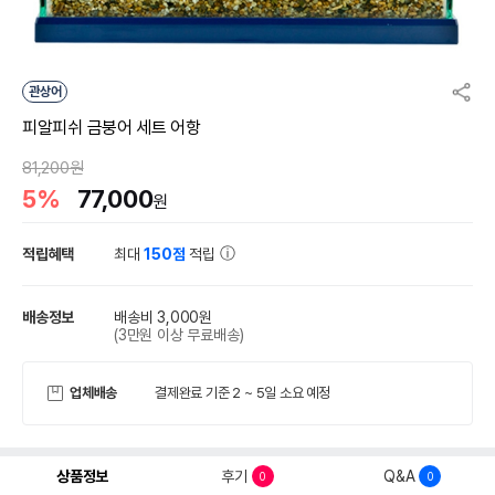
관상어
피알피쉬 금붕어 세트 어항
81,200원
5%
77,000
원
적립혜택
최대
150점
적립
배송정보
배송비 3,000원
(3만원 이상 무료배송)
업체배송
결제완료 기준 2 ~ 5일 소요 예정
상품정보
후기
Q&A
0
0