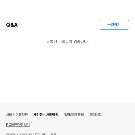
Q&A
문의하기
등록된 문의글이 없습니다.
서비스 이용약관
개인정보 처리방침
입점/제휴 문의
공지사항
PC버전으로 보기
주식회사 어바웃펫
대표자명 : 나옥귀