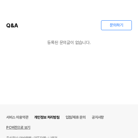
Q&A
문의하기
등록된 문의글이 없습니다.
서비스 이용약관
개인정보 처리방침
입점/제휴 문의
공지사항
PC버전으로 보기
주식회사 어바웃펫
대표자명 : 나옥귀