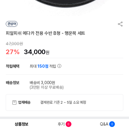
관상어
피알피쉬 메다카 전용 수반 B형 - 행운목 세트
47,000원
27%
34,000
원
적립혜택
최대
150점
적립
배송정보
배송비 3,000원
(3만원 이상 무료배송)
업체배송
결제완료 기준 2 ~ 5일 소요 예정
상품정보
후기
Q&A
0
0