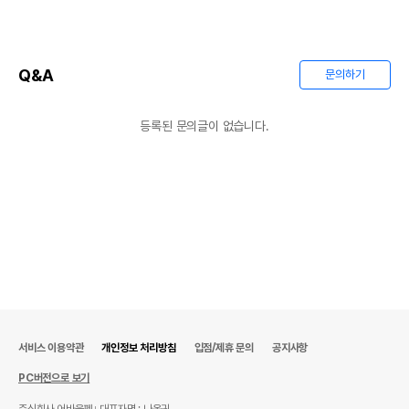
Q&A
문의하기
등록된 문의글이 없습니다.
서비스 이용약관
개인정보 처리방침
입점/제휴 문의
공지사항
PC버전으로 보기
주식회사 어바웃펫
대표자명 : 나옥귀