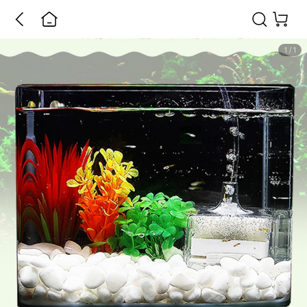
1
/
1