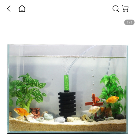
1
/
1