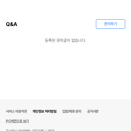
Q&A
문의하기
등록된 문의글이 없습니다.
서비스 이용약관
개인정보 처리방침
입점/제휴 문의
공지사항
PC버전으로 보기
주식회사 어바웃펫
대표자명 : 나옥귀