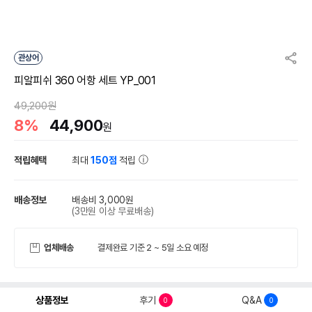
관상어
피알피쉬 360 어항 세트 YP_001
49,200원
8%
44,900
원
적립혜택
최대
150점
적립
배송정보
배송비 3,000원
(3만원 이상 무료배송)
업체배송
결제완료 기준 2 ~ 5일 소요 예정
상품정보
후기
Q&A
0
0