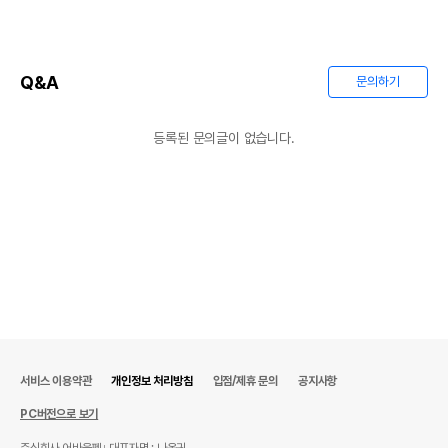
상품 필수 정보
품명 및 모델명
상품상세설명 참조
Q&A
문의하기
법에 의한 인증,허가 등을
상품상세설명 참조
받았음을 확인할수 있는
경우 그에 대한 사항
등록된 문의글이 없습니다.
제조국 또는 원산지
상품상세설명 참조
제조자,수입품의 경우
상품상세설명 참조
수입자를 함께 표기
AS책임자와 전화번호
상품상세설명 참조
또는 소비자상담 관련
전화번호
유통기한이 최소 2026.12.06이거나 그
이후인 상품이 출고됩니다.
유통기한
단, 상품명에 유통기한 명시된 경우, 해당
유통기한을 따릅니다.
서비스 이용약관
개인정보 처리방침
입점/제휴 문의
공지사항
PC버전으로 보기
주식회사 어바웃펫
대표자명 : 나옥귀