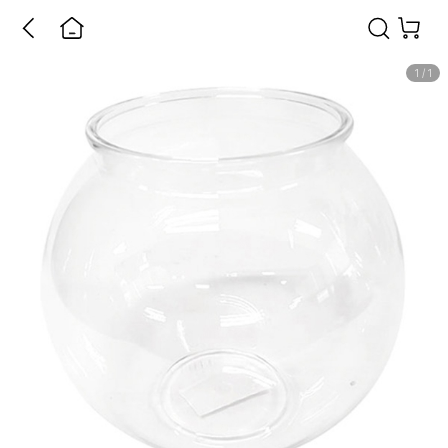
1
/
1