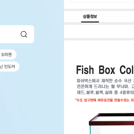
상품정보
오리젠
닌 인도어