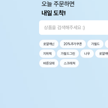
오늘 주문하면
내일 도착!
로얄캐닌
20%추가쿠폰
가필드
지위픽
가필드그린
나우
로얄캐
바른모래
스크래쳐