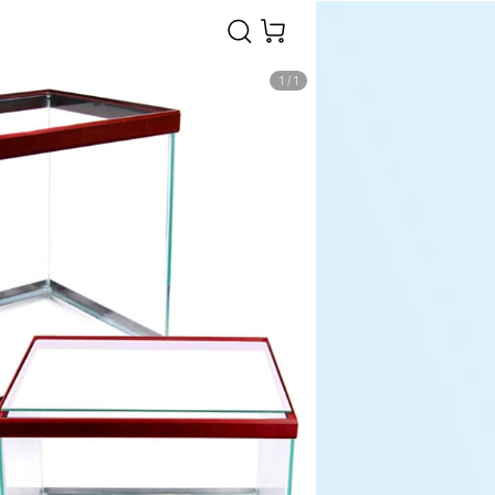
1
/
1