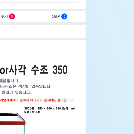
후기
Q&A
0
0