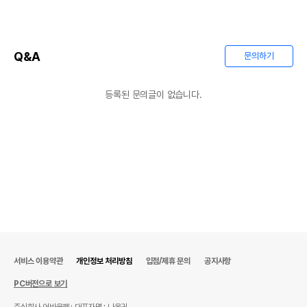
Q&A
문의하기
등록된 문의글이 없습니다.
서비스 이용약관
개인정보 처리방침
입점/제휴 문의
공지사항
PC버전으로 보기
주식회사 어바웃펫
대표자명 : 나옥귀