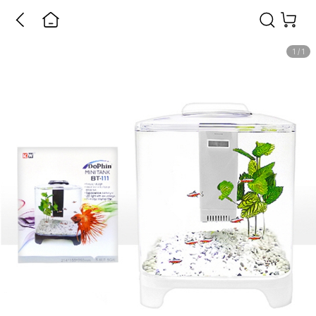
1
/
1