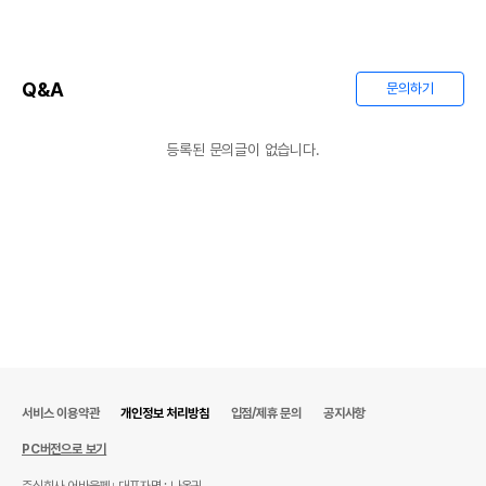
Q&A
문의하기
등록된 문의글이 없습니다.
서비스 이용약관
개인정보 처리방침
입점/제휴 문의
공지사항
PC버전으로 보기
주식회사 어바웃펫
대표자명 : 나옥귀