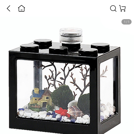
1
/
1