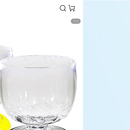
1
/
1