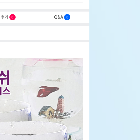
후기
Q&A
0
0