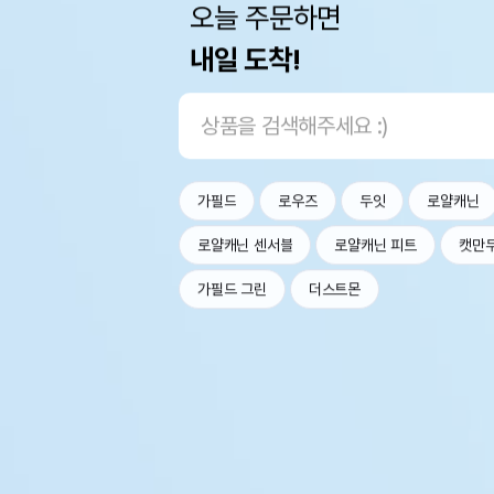
오늘 주문하면
내일 도착!
가필드
로우즈
두잇
로얄캐닌
로얄캐닌 센서블
로얄캐닌 피트
캣만
가필드 그린
더스트몬