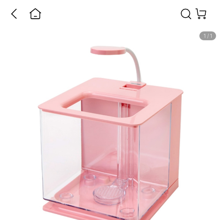
1
/
1