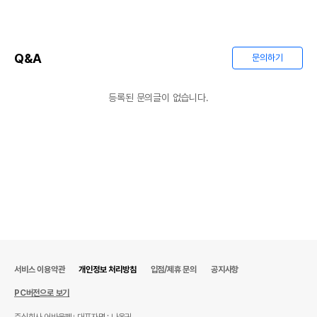
Q&A
문의하기
등록된 문의글이 없습니다.
서비스 이용약관
개인정보 처리방침
입점/제휴 문의
공지사항
PC버전으로 보기
주식회사 어바웃펫
대표자명 : 나옥귀