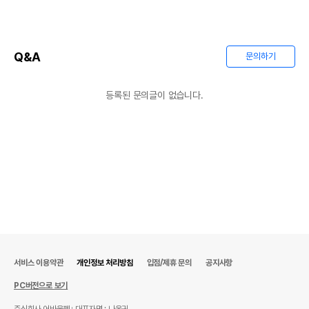
Q&A
문의하기
등록된 문의글이 없습니다.
서비스 이용약관
개인정보 처리방침
입점/제휴 문의
공지사항
PC버전으로 보기
주식회사 어바웃펫
대표자명 : 나옥귀