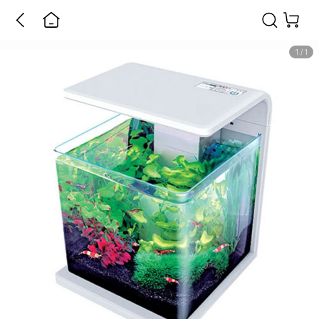
1
/
1