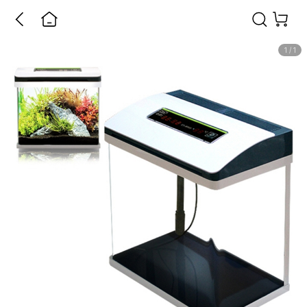
1
/
1