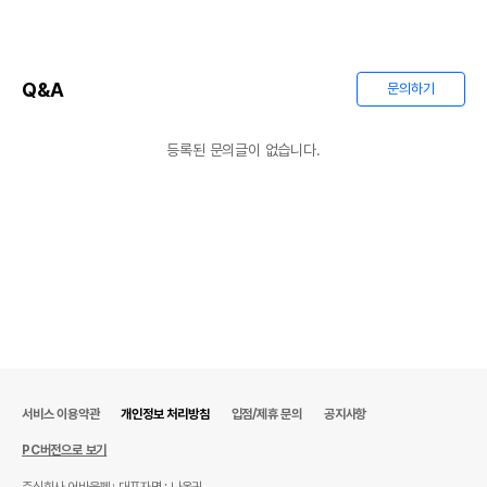
Q&A
문의하기
등록된 문의글이 없습니다.
서비스 이용약관
개인정보 처리방침
입점/제휴 문의
공지사항
PC버전으로 보기
주식회사 어바웃펫
대표자명 : 나옥귀