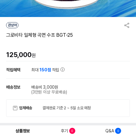
관상어
그로비타 일체형 곡면 수조 BGT-25
125,000
원
적립혜택
최대
150점
적립
배송정보
배송비 3,000원
(3만원 이상 무료배송)
업체배송
결제완료 기준 2 ~ 5일 소요 예정
상품정보
후기
Q&A
0
0