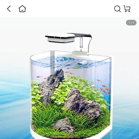
1
/
1