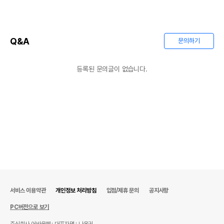
Q&A
문의하기
등록된 문의글이 없습니다.
서비스 이용약관
개인정보 처리방침
입점/제휴 문의
공지사항
PC버전으로 보기
주식회사 어바웃펫
대표자명 : 나옥귀