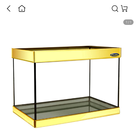
1
/
1