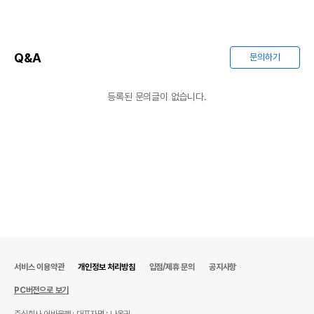
Q&A
문의하기
등록된 문의글이 없습니다.
서비스 이용약관
개인정보 처리방침
입점/제휴 문의
공지사항
PC버전으로 보기
주식회사 어바웃펫
대표자명 : 나옥귀