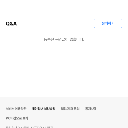
Q&A
문의하기
등록된 문의글이 없습니다.
상품 필수 정보
품명 및 모델명
상품상세설명 참조
서비스 이용약관
개인정보 처리방침
입점/제휴 문의
공지사항
법에 의한 인증,허가 등을
상품상세설명 참조
받았음을 확인할수 있는
PC버전으로 보기
경우 그에 대한 사항
주식회사 어바웃펫
대표자명 : 나옥귀