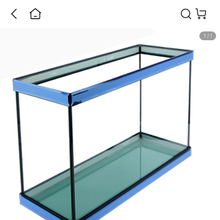
1
/
1