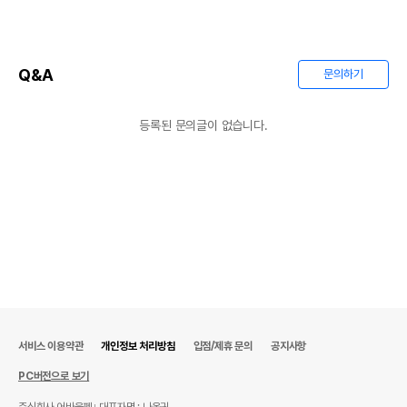
Q&A
문의하기
등록된 문의글이 없습니다.
서비스 이용약관
개인정보 처리방침
입점/제휴 문의
공지사항
PC버전으로 보기
주식회사 어바웃펫
대표자명 : 나옥귀