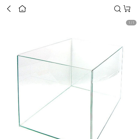
1
/
1