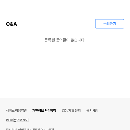
Q&A
문의하기
등록된 문의글이 없습니다.
서비스 이용약관
개인정보 처리방침
입점/제휴 문의
공지사항
PC버전으로 보기
주식회사 어바웃펫
대표자명 : 나옥귀