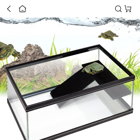
1
/
1