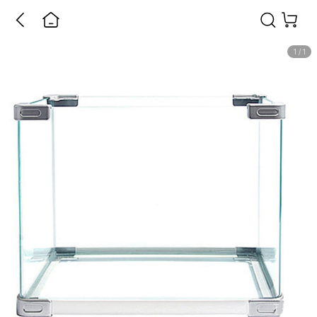
1
/
1