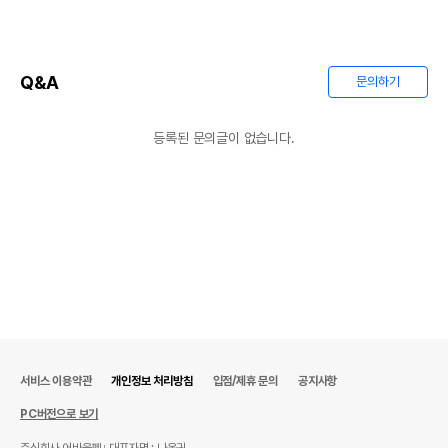
Q&A
문의하기
등록된 문의글이 없습니다.
상품 필수 정보
품명 및 모델명
상품상세설명 참조
법에 의한 인증,허가 등을
상품상세설명 참조
받았음을 확인할수 있는
경우 그에 대한 사항
서비스 이용약관
개인정보 처리방침
입점/제휴 문의
공지사항
제조국 또는 원산지
상품상세설명 참조
PC버전으로 보기
제조자,수입품의 경우
상품상세설명 참조
주식회사 어바웃펫
대표자명 : 나옥귀