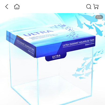
1
/
1