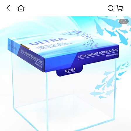
1
/
1