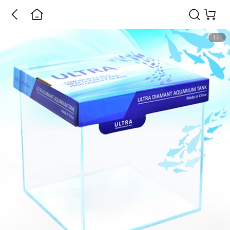
1
/
1