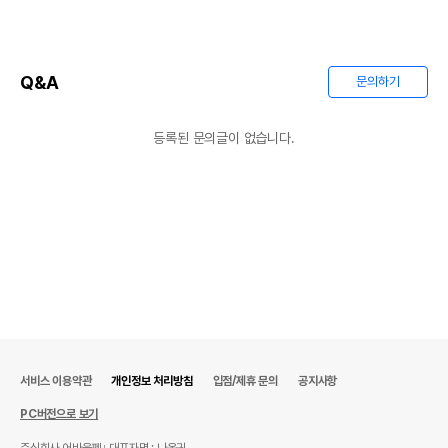
Q&A
문의하기
등록된 문의글이 없습니다.
서비스 이용약관
개인정보 처리방침
입점/제휴 문의
공지사항
PC버전으로 보기
주식회사 어바웃펫
대표자명 : 나옥귀