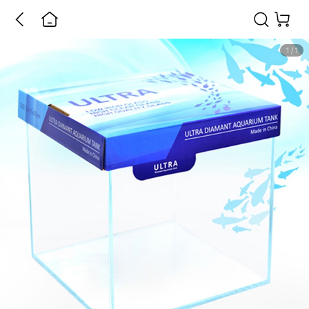
1
/
1