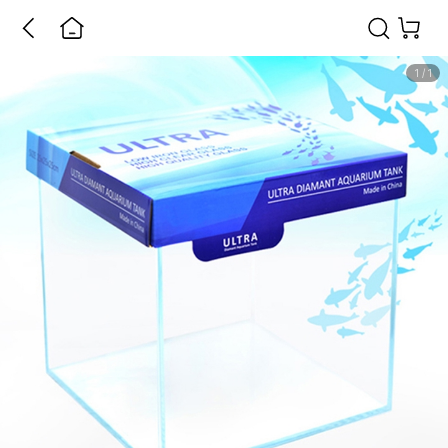
1
/
1